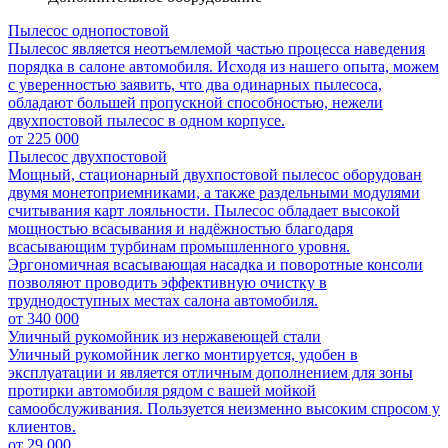
Пылесос однопостовой
Пылесос является неотъемлемой частью процесса наведения
порядка в салоне автомобиля. Исходя из нашего опыта, можем
с уверенностью заявить, что два одинарных пылесоса,
обладают большей пропускной способностью, нежели
двухпостовой пылесос в одном корпусе.
от
225 000
Пылесос двухпостовой
Мощный, стационарный двухпостовой пылесос оборудован
двумя монетоприемниками, а также раздельными модулями
считывания карт лояльности. Пылесос обладает высокой
мощностью всасывания и надёжностью благодаря
всасывающим турбинам промышленного уровня.
Эргономичная всасывающая насадка и поворотные консоли
позволяют проводить эффективную очистку в
труднодоступных местах салона автомобиля.
от
340 000
Уличный рукомойник из нержавеющей стали
Уличный рукомойник легко монтируется, удобен в
эксплуатации и является отличным дополнением для зоны
протирки автомобиля рядом с вашей мойкой
самообслуживания. Пользуется неизменно высоким спросом у
клиентов.
от
29 000