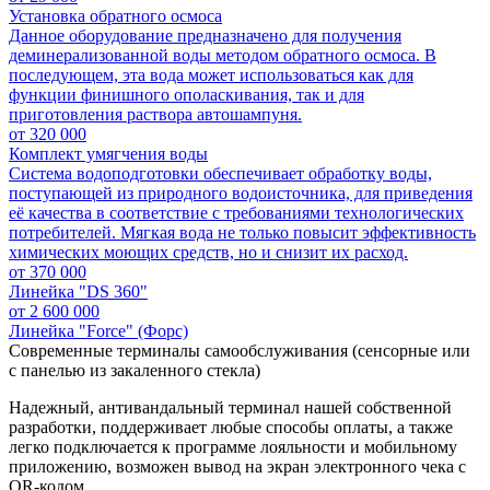
Установка обратного осмоса
Данное оборудование предназначено для получения
деминерализованной воды методом обратного осмоса. В
последующем, эта вода может использоваться как для
функции финишного ополаскивания, так и для
приготовления раствора автошампуня.
от
320 000
Комплект умягчения воды
Система водоподготовки обеспечивает обработку воды,
поступающей из природного водоисточника, для приведения
её качества в соответствие с требованиями технологических
потребителей. Мягкая вода не только повысит эффективность
химических моющих средств, но и снизит их расход.
от
370 000
Линейка "DS 360"
от
2 600 000
Линейка "Force" (Форс)
Современные терминалы самообслуживания (сенсорные или
с панелью из закаленного стекла)
Надежный, антивандальный терминал нашей собственной
разработки, поддерживает любые способы оплаты, а также
легко подключается к программе лояльности и мобильному
приложению, возможен вывод на экран электронного чека с
QR-кодом.