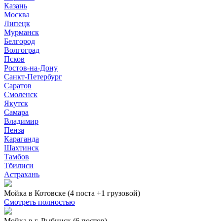
Казань
Москва
Липецк
Мурманск
Белгород
Волгоград
Псков
Ростов-на-Дону
Санкт-Петербург
Саратов
Смоленск
Якутск
Самара
Владимир
Пенза
Караганда
Шахтинск
Тамбов
Тбилиси
Астрахань
Мойка в Котовске (4 поста +1 грузовой)
Смотреть полностью
Мойка в г. Рыбинск (6 постов)