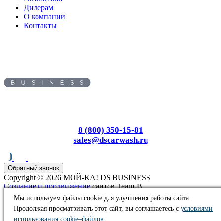
Дилерам
О компании
Контакты
Адрес:
394033
, г.
Воронеж
,
ул.
Брусилова, д. 4Е
Пн-Вс: с 8.00 до 17.00
8 (800) 350-15-81
sales@dscarwash.ru
Обратный звонок
Copyright © 2026 МОЙ-КА! DS BUSINESS
Создание и продвижение
сайтов Team-B
Информация, представленная на сайте, не является публичной
Мы используем файлы cookie для улучшения работы сайта.
офертой
Продолжая просматривать этот сайт, вы соглашаетесь с
условиями
Правила использования сайта
использования cookie–файлов
.