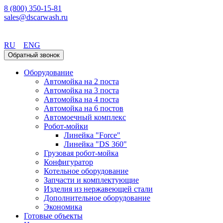
8 (800) 350-15-81
sales@dscarwash.ru
Воронеж
RU
ENG
Обратный звонок
Оборудование
Автомойка на 2 поста
Автомойка на 3 поста
Автомойка на 4 поста
Автомойка на 6 постов
Автомоечный комплекс
Робот-мойки
Линейка "Force"
Линейка "DS 360"
Грузовая робот-мойка
Конфигуратор
Котельное оборудование
Запчасти и комплектующие
Изделия из нержавеющей стали
Дополнительное оборудование
Экономика
Готовые объекты